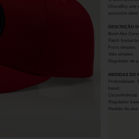
ChoraBoy une d
acessório ideal
DESCRIÇÃO D
Boné Aba Curva
Patch frontal bo
Forro simples;
Viés simples;
Regulador de pl
MEDIDAS DO 
Profundidade: 
base);
Circunferência:
Regulador trasei
Medida da aba: