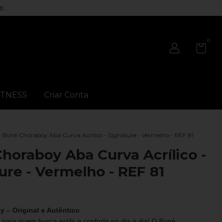
e.
0
ITNESS
Criar Conta
Boné Choraboy Aba Curva Acrílico - Signature - Vermelho - REF 81
horaboy Aba Curva Acrílico -
ure - Vermelho - REF 81
 – Original e Autêntico
 para quem busca estilo e conforto no dia a dia! O Boné