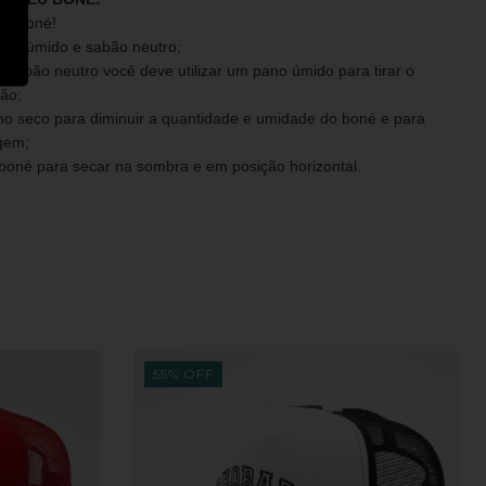
eu boné!
no úmido e sabão neutro;
o sabão neutro você deve utilizar um pano úmido para tirar o
ão;
ano seco para diminuir a quantidade e umidade do boné e para
gem;
boné para secar na sombra e em posição horizontal.
55
%
OFF