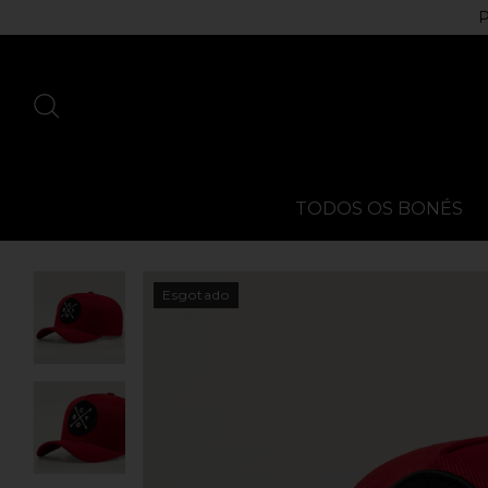
P
TODOS OS BONÉS
Esgotado