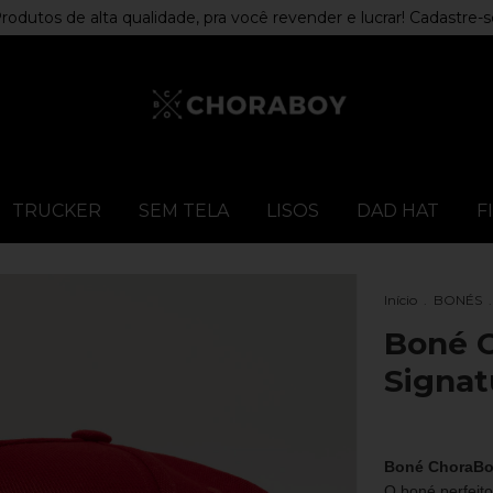
rodutos de alta qualidade, pra você revender e lucrar! Cadastre-s
TRUCKER
SEM TELA
LISOS
DAD HAT
F
Início
.
BONÉS
.
Boné C
Signat
Boné ChoraBoy
O boné perfeito