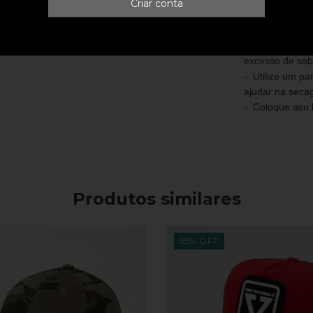
Criar conta
- Nunca lave s
- Limpe com pa
- Após aplicar 
excesso de sab
- Utilize um p
ajudar na seca
- Coloque seu 
Produtos similares
55
%
OFF