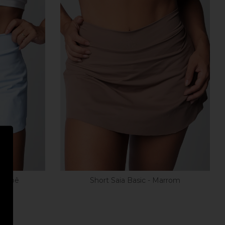
l Bebê
Short Saia Basic - Marrom