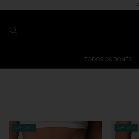
P
TODOS OS BONÉS
42
%
OFF
42
%
OFF