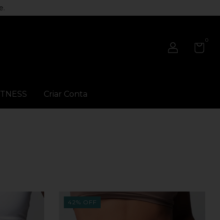
e.
0
ITNESS
Criar Conta
42
%
OFF