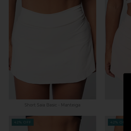
Short Saia Basic - Manteiga
Sho
42
%
OFF
42
%
OFF